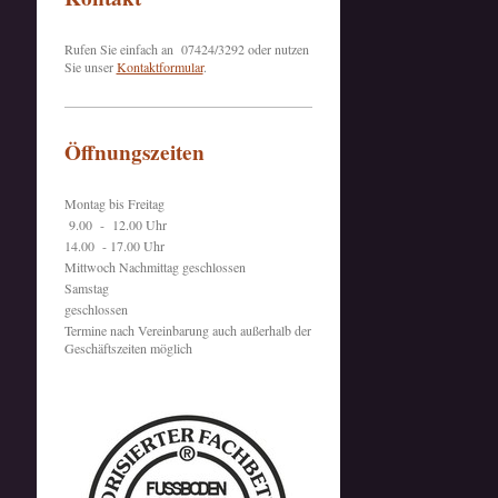
Rufen Sie einfach an 07424/3292 oder nutzen
Sie unser
Kontaktformular
.
Öffnungszeiten
Montag bis Freitag
9.00 - 12.00 Uhr
14.00 - 17.00 Uhr
Mittwoch Nachmittag geschlossen
Samstag
geschlossen
Termine nach Vereinbarung auch außerhalb der
Geschäftszeiten möglich