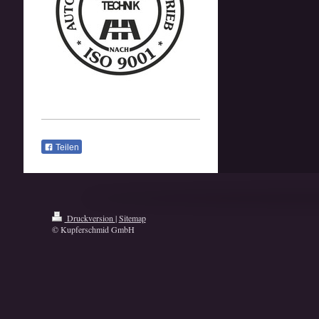
Teilen
Druckversion
|
Sitemap
© Kupferschmid GmbH