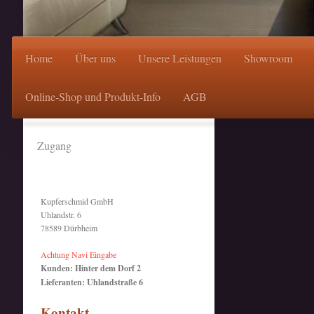
Home
Über uns
Unsere Leistungen
Showroom
Online-Shop und Produkt-Info
AGB
Zugang
Kupferschmid GmbH
Uhlandstr. 6
78589 Dürbheim
Achtung Navi Eingabe
Kunden: Hinter dem Dorf 2
Lieferanten: Uhlandstraße 6
Kontakt