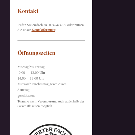
Kontakt
Rufen Sie einfach an 07424/3292 oder nutzen
Sie unser
Kontaktformular
.
Öffnungszeiten
Montag bis Freitag
9.00 - 12.00 Uhr
14.00 - 17.00 Uhr
Mittwoch Nachmittag geschlossen
Samstag
geschlossen
Termine nach Vereinbarung auch außerhalb der
Geschäftszeiten möglich