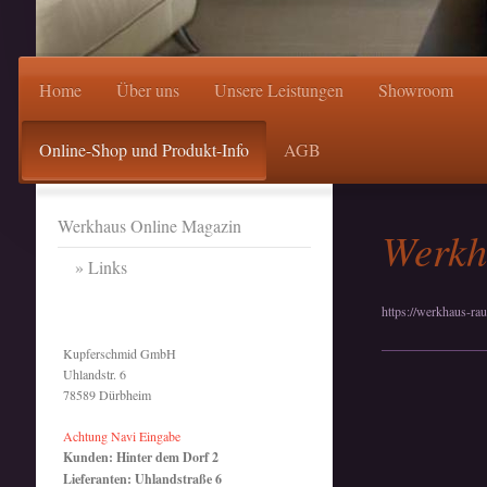
Home
Über uns
Unsere Leistungen
Showroom
Online-Shop und Produkt-Info
AGB
Werkhaus Online Magazin
Werkh
Links
https://werkhaus-ra
Kupferschmid GmbH
Uhlandstr. 6
78589 Dürbheim
Achtung Navi Eingabe
Kunden: Hinter dem Dorf 2
Lieferanten: Uhlandstraße 6