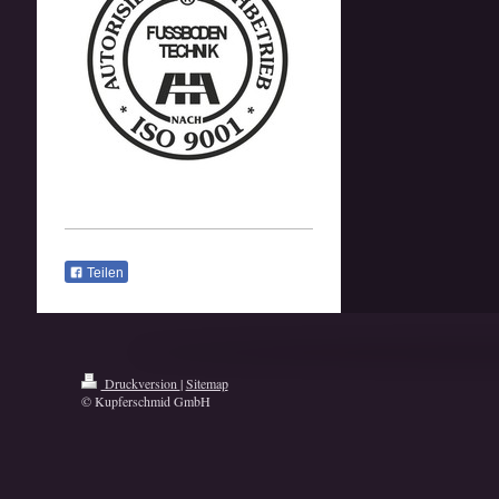
Teilen
Druckversion
|
Sitemap
© Kupferschmid GmbH