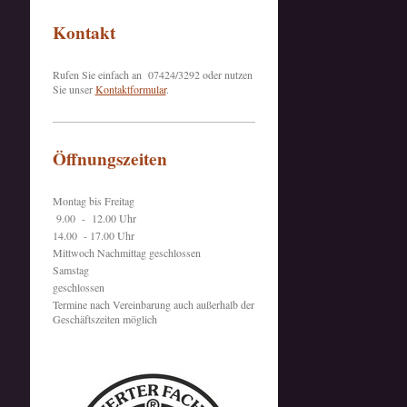
Kontakt
Rufen Sie einfach an 07424/3292 oder nutzen
Sie unser
Kontaktformular
.
Öffnungszeiten
Montag bis Freitag
9.00 - 12.00 Uhr
14.00 - 17.00 Uhr
Mittwoch Nachmittag geschlossen
Samstag
geschlossen
Termine nach Vereinbarung auch außerhalb der
Geschäftszeiten möglich