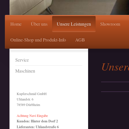
Home
Über uns
Unsere Leistungen
Showroom
Online-Shop und Produkt-Info
AGB
Service
Unser
Maschinen
Kupferschmid GmbH
Uhlandstr. 6
78589 Dürbheim
Achtung Navi Eingabe
Kunden: Hinter dem Dorf 2
Lieferanten: Uhlandstraße 6