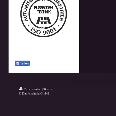
Teilen
Druckversion
|
Sitemap
© Kupferschmid GmbH